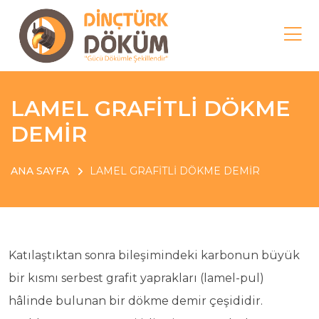
LAMEL GRAFİTLİ DÖKME
DEMİR
ANA SAYFA
LAMEL GRAFİTLİ DÖKME DEMİR
Katılaştıktan sonra bileşimindeki karbonun büyük
bir kısmı serbest grafit yaprakları (lamel-pul)
hâlinde bulunan bir dökme demir çeşididir.