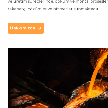
ve üretim süreçlerinde, döküm ve montaj prosesleri
rekabetçi çözümler ve hizmetler sunmaktadır.
Hakkımızda