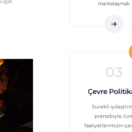
 için
markalaşmak.
03
Çevre Politik
Sürekli iyileştir
prensibiyle, tü
faaliyetlerimizin çe