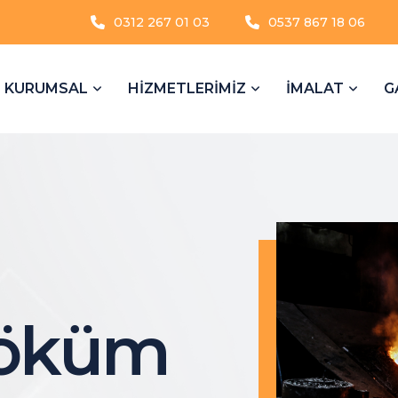
0312 267 01 03
0537 867 18 06
KURUMSAL
HİZMETLERİMİZ
İMALAT
G
Döküm