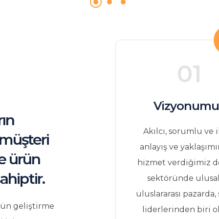
01
Vizyonumu
rın
Akılcı, sorumlu ve i
 müşteri
anlayış ve yaklaşımı
de ürün
hizmet verdiğimiz 
hiptir.
sektöründe ulusal
uluslararası pazarda,
rün geliştirme
liderlerinden biri o