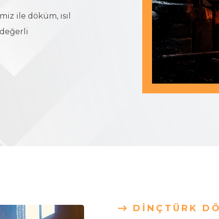
iz ile döküm, ısıl
 değerli
DINÇTÜRK D