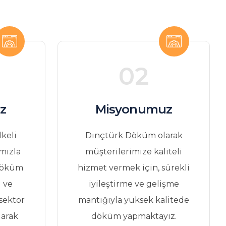
02
z
Misyonumuz
lkeli
Dinçtürk Döküm olarak
mızla
müşterilerimize kaliteli
döküm
hizmet vermek için, sürekli
 ve
iyileştirme ve gelişme
 sektör
mantığıyla yüksek kalitede
larak
döküm yapmaktayız.