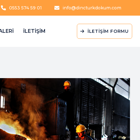
0553 574 59 01
info@dincturkdokum.com
ALERİ
İLETİŞİM
İLETİŞİM FORMU