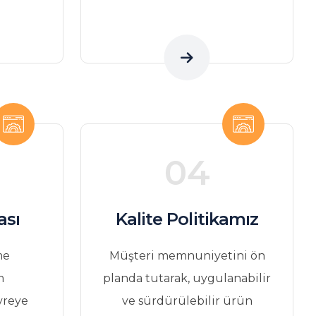
04
ası
Kalite Politikamız
me
Müşteri memnuniyetini ön
m
planda tutarak, uygulanabilir
vreye
ve sürdürülebilir ürün