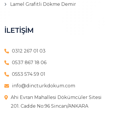
Lamel Grafitli Dökme Demir
İLETİŞİM
0312 267 01 03
0537 867 18 06
0553 574 59 01
info@dincturkdokum.com
Ahi Evran Mahallesi Dökümcüler Sitesi
201. Cadde No:96 Sincan/ANKARA